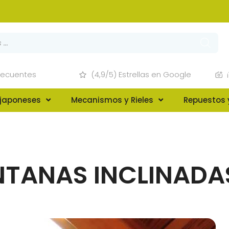
recuentes
(4,9/5) Estrellas en Google
 japoneses
Mecanismos y Rieles
Repuestos 
NTANAS INCLINADA