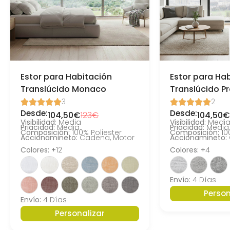
Estor para Habitación
Estor para Ha
Translúcido Monaco
Translúcido P
3
2










Desde:
Desde:
104,50€
123€
104,50€
Visibilidad:
Media
Visibilidad:
Medi
Priacidad:
Media
Priacidad:
Media
Composición:
100% Poliester
Composición:
10
Accionamineto:
Cadena, Motor
Accionamineto:
Colores: +
12
Colores: +
4
Envío:
4 Días
Person
Envío:
4 Días
Personalizar