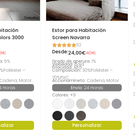
bitación
Estor para Habitación
olors 3000
Screen Navarra
82





Desde:
3€
24,00€
40€
a:
5%
Grado de aperura:
1%
a
Visibilidad:
Baja
Priacidad:
Alta
%Poliéster –
Composición:
30%Poliéster –
70%PVC
Cadena, Motor
Accionamineto:
Cadena, Motor
4 Horas
Envío:
24 Horas
Colores: +
9
alizar
Personalizar