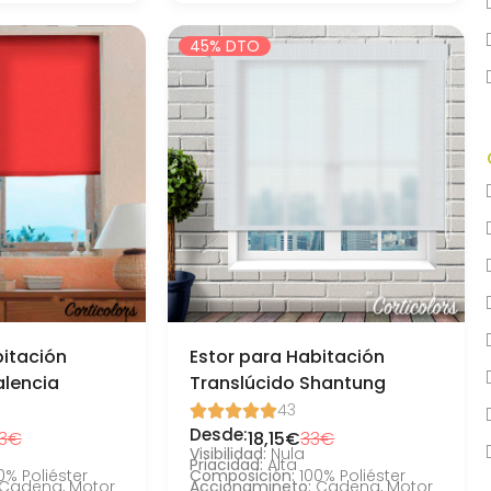
45% DTO
bitación
Estor para Habitación
alencia
Translúcido Shantung
43





Desde:
3€
18,15€
33€
Visibilidad:
Nula
Priacidad:
Alta
0% Poliéster
Composición:
100% Poliéster
Cadena, Motor
Accionamineto:
Cadena, Motor