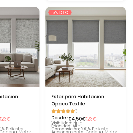
15% DTO
bitación
Estor para Habitación
Opaco Textile
3





Desde:
123€
104,50€
123€
Visibilidad:
Nula
Priacidad:
Alta
0% Poliester
Composición:
100% Poliester
Cadena, Motor
Accionamineto:
Cadena, Motor