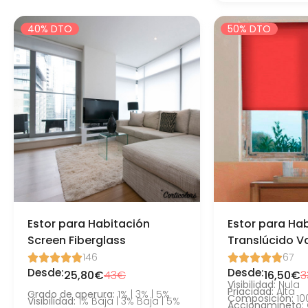
40% DTO
50% DTO
Estor para Habitación
Estor para Ha
Screen Fiberglass
Translúcido V
146
67










Desde:
Desde:
25,80€
43€
16,50€
3
Visibilidad:
Nula
Priacidad:
Alta
Grado de aperura:
1% | 3% | 5%
Composición:
10
Visibilidad:
1% Baja | 3% Baja | 5%
Accionamineto: