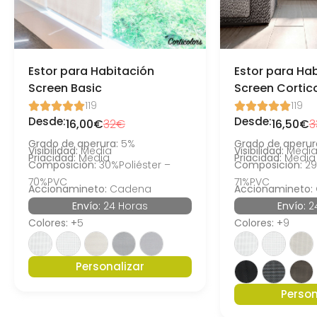
Estor para Habitación
Estor para Ha
Screen Basic
Screen Cortic
119
119










Desde:
Desde:
16,00€
32€
16,50€
3
Grado de aperura:
5%
Grado de aperur
Visibilidad:
Media
Visibilidad:
Medi
Priacidad:
Media
Priacidad:
Media
Composición:
30%Poliéster –
Composición:
29
70%PVC
71%PVC
Accionamineto:
Cadena
Accionamineto:
Envío:
24 Horas
Envío:
2
Colores: +
5
Colores: +
9
Personalizar
Person