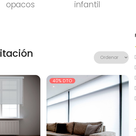
opacos
infantil
itación
40% DTO