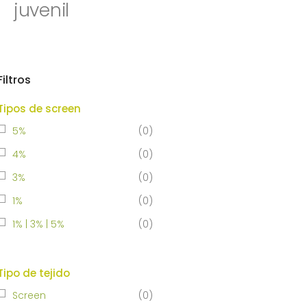
juvenil
Filtros
Tipos de screen
5%
(
0
)
4%
(
0
)
3%
(
0
)
1%
(
0
)
1% | 3% | 5%
(
0
)
Tipo de tejido
Screen
(
0
)