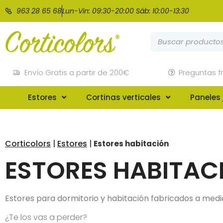
963 28 65 68
Lun-Vin: 09:30-20:00 Sáb: 10:00-13:30
Envío Gratis a partir de 200€
Preguntas f
Estores
Cortinas verticales
Paneles
Corticolors
Estores
|
|
Estores habitación
ESTORES HABITAC
Estores para dormitorio y habitación fabricados a medi
¿Te los vas a perder?