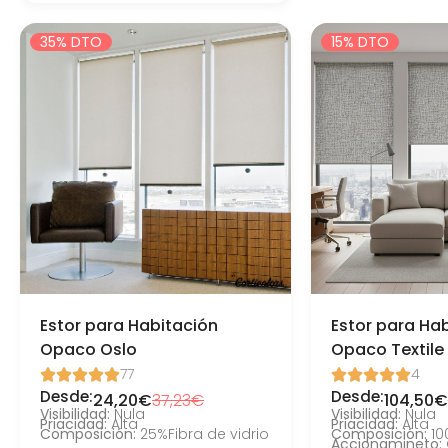
35% DTO
15% DTO
Estor para Habitación
Estor para Ha
Opaco Oslo
Opaco Textile
77
4










Desde:
Desde:
24,20€
37,23€
104,50€
Visibilidad:
Nula
Visibilidad:
Nula
Priacidad:
Alta
Priacidad:
Alta
Composición:
25%Fibra de vidrio
Composición:
10
Accionamineto: