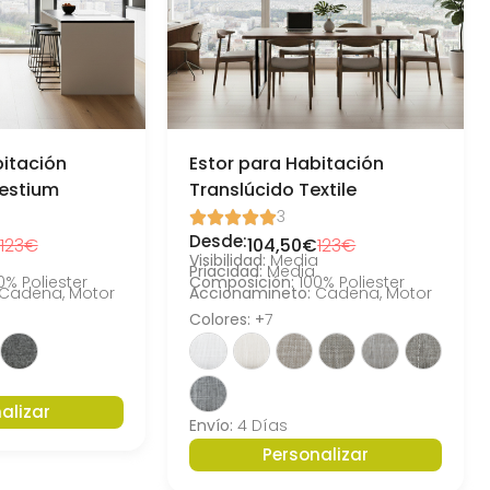
bitación
Estor para Habitación
restium
Translúcido Textile
3





Desde:
123€
104,50€
123€
a
Visibilidad:
Media
Priacidad:
Media
0% Poliester
Composición:
100% Poliester
Cadena, Motor
Accionamineto:
Cadena, Motor
Colores: +
7
alizar
Envío:
4 Días
Personalizar