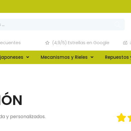
recuentes
(4,9/5) Estrellas en Google
 japoneses
Mecanismos y Rieles
Repuestos 
IÓN
da y personalizados.