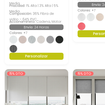
Media
Envío:
2
Priacidad:
1% Alta | 3% Alta | 5%
Colores: +
7
Media
Composición:
36% Fibra de
vidrio – 64% PVC
Accionamineto:
Cadena, Motor
Envío:
24 Horas
Colores: +
7
Person
Personalizar
15% DTO
15% DTO