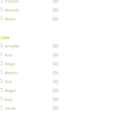
Cordón
(
0
)
Manual
(
0
)
Motor
(
0
)
Color
Amarillo
(
0
)
Ázul
(
0
)
Beige
(
0
)
Blanco
(
0
)
Gris
(
0
)
Negro
(
0
)
Rojo
(
0
)
Verde
(
0
)