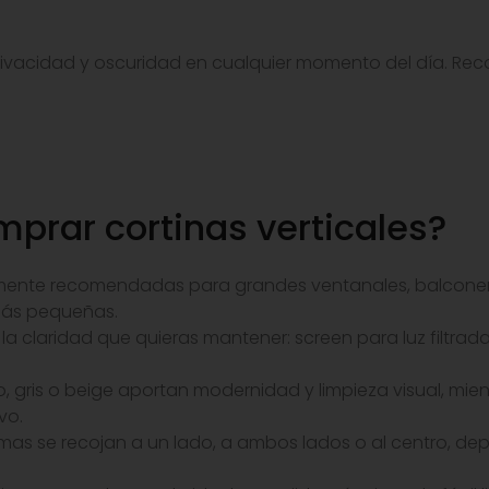
privacidad y oscuridad en cualquier momento del día. Re
mprar cortinas verticales?
lmente recomendadas para grandes ventanales, balconer
ás pequeñas.
de la claridad que quieras mantener: screen para luz filtra
o, gris o beige aportan modernidad y limpieza visual, mie
vo.
 lamas se recojan a un lado, a ambos lados o al centro, 