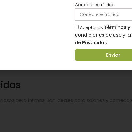
Correo electrónico
os de cortinas verticales
, principalmente encontrarás 3 
Términos y
Acepto los
condiciones de uso
la
y
de Privacidad
z y reducen los reflejos, manteniendo la visibilidad hacia el
Enviar
es con mucho sol.
cidas
nosos pero íntimos. Son ideales para salones y comedor