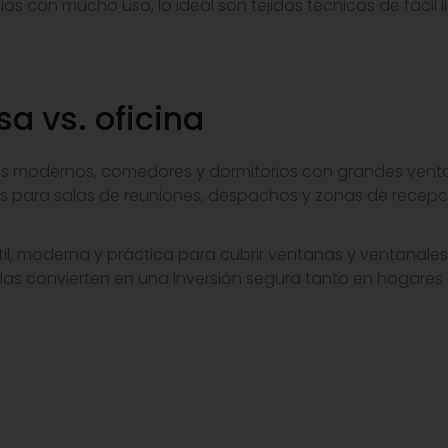
os con mucho uso, lo ideal son tejidos técnicos de fácil l
sa vs. oficina
nes modernos, comedores y dormitorios con grandes ventan
as para salas de reuniones, despachos y zonas de recepc
il, moderna y práctica para cubrir ventanas y ventanal
nte las convierten en una inversión segura tanto en hogare