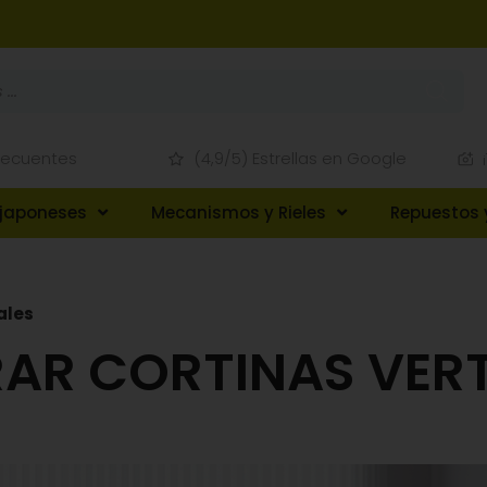
recuentes
(4,9/5) Estrellas en Google
 japoneses
Mecanismos y Rieles
Repuestos 
ales
AR CORTINAS VERT