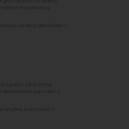
de gran tamaño. Su diseño,
e manera muy precisa y
tajas, los tipos disponibles y
l superior. Estas lamas
o ambos lados para abrir o
es amplios, balconeras o