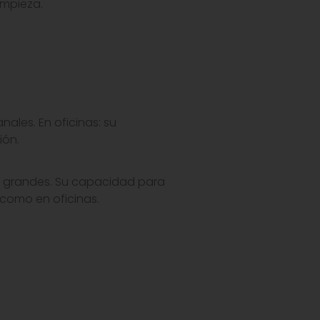
impieza.
ales. En oficinas: su
ión.
es grandes. Su capacidad para
s como en oficinas.