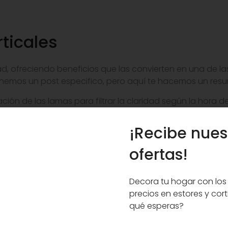
rticales
ad, ofreciendo beneficios que las convierten en una de l
nemos un post especifico, pero aquí te hacemos un res
ción de las lamas para filtrar la claridad según la hora de
z manteniendo la intimidad, o cerrarse por completo cuan
para cubrir superficies de suelo a techo o ventanales pan
¡Recibe nues
, traslúcidos o decorativos, para adaptarse a cada espac
ajan en decoraciones minimalistas, contemporáneas o prof
ofertas!
de manera individual, lo que facilita su cuidado.
Decora tu hogar con los
precios en estores y cort
qué esperas?
 según el tejido