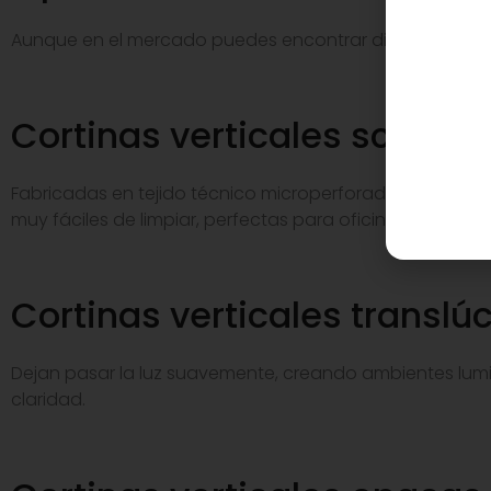
Aunque en el mercado puedes encontrar diferentes
tip
Cortinas verticales screen
Fabricadas en tejido técnico microperforado, filtran la lu
muy fáciles de limpiar, perfectas para oficinas o salon
Cortinas verticales translú
Dejan pasar la luz suavemente, creando ambientes lumi
claridad.