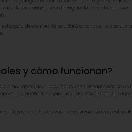
prácticas y elegantes para cubrir ventanas y ventanales 
plazar lateralmente, permite regular la entrada de luz d
to.
, esta guía de compra te ayudará a conocer todas sus ven
s.
icales y cómo funcionan?
de lamas de tejido que cuelgan verticalmente desde un rie
enos luz, y además desplazarse lateralmente hacia uno 
to en oficinas modernas como en viviendas con ventanal