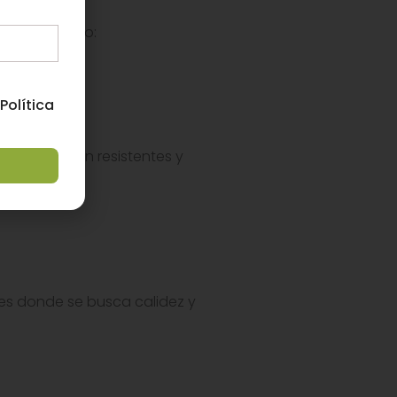
en el mercado:
 Política
 exterior. Son resistentes y
es donde se busca calidez y