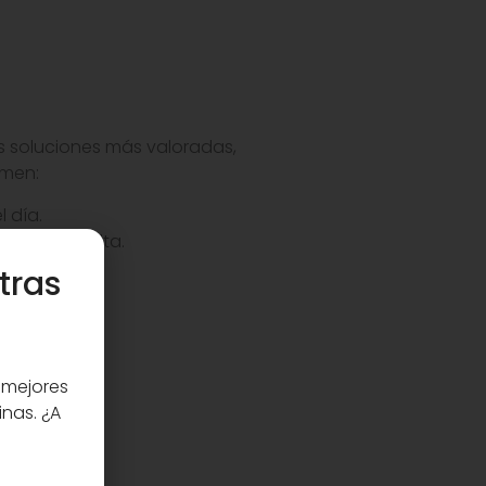
as soluciones más valoradas,
umen:
l día.
do se necesita.
orámicos.
tras
io.
esionales.
 mejores
inas. ¿A