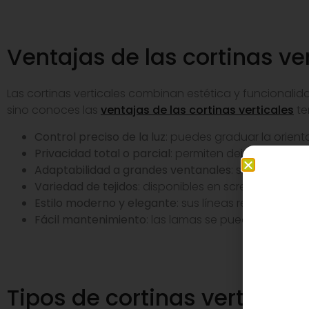
Ventajas de las cortinas ve
Las cortinas verticales combinan estética y funcionalid
sino conoces las
ventajas de las cortinas verticales
te
Control preciso de la luz
: puedes graduar la orienta
Privacidad total o parcial
: permiten dejar pasar lu
Adaptabilidad a grandes ventanales
: son ideales 
Variedad de tejidos
: disponibles en screen, opacos
Estilo moderno y elegante
: sus líneas rectas enc
Fácil mantenimiento
: las lamas se pueden limpiar 
Tipos de cortinas verticales