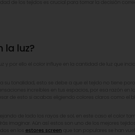
ad de los tejidos es crucial para tomar la decisión corre
n la luz?
uz y por ello el color influye en la cantidad de luz que in
ta su tonalidad, esto se debe a que el tejido no tiene poros
nsaciones increíbles en tus espacios, por esa razón en las
pesar de esto si acabas eligiendo colores claros como el 
e dejando de lado los rayos de sol, en este caso el color t
 imaginar. Aún así estos son uno de los mejores tejidos
dos en los
estores screen
que tan populares se han vuel