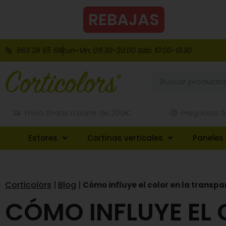
REBAJAS
DE VE
963 28 65 68
Lun-Vin: 09:30-20:00 Sáb: 10:00-13:30
Envío Gratis a partir de 200€
Preguntas f
Estores
Cortinas verticales
Paneles
Corticolors
Blog
|
|
Cómo influye el color en la transpar
CÓMO INFLUYE EL 