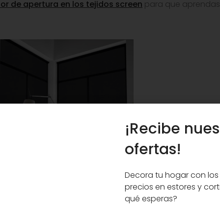
or de apertura en los tejidos screen
para que aprendas 
¡Recibe nues
ofertas!
Decora tu hogar con los
precios en estores y cort
qué esperas?