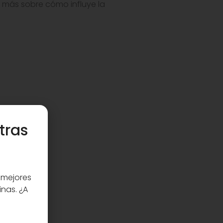
más sobre cómo influye la
tras
 mejores
inas. ¿A