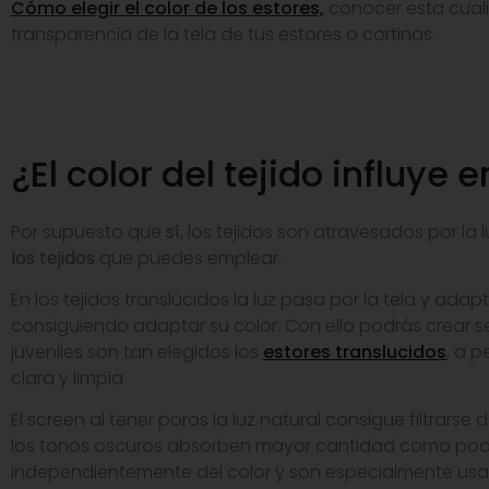
Cómo elegir el color de los estores,
conocer esta cualid
transparencia de la tela de tus estores o cortinas.
¿El color del tejido influye e
Por supuesto que
sí,
los tejidos son atravesados por la l
los tejidos
que puedes emplear.
En los tejidos translúcidos la luz pasa por la tela y adap
consiguiendo adaptar su color. Con ello podrás crear se
juveniles son tan elegidos los
estores translucidos
, a 
clara y limpia.
El screen al tener poros la luz natural consigue filtrars
los tonos oscuros absorben mayor cantidad como podrás
independientemente del color y son especialmente usa