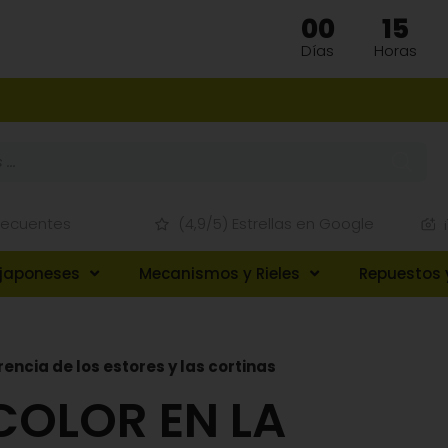
00
15
RANO
Días
Horas
recuentes
(4,9/5) Estrellas en Google
 japoneses
Mecanismos y Rieles
Repuestos 
encia de los estores y las cortinas
COLOR EN LA