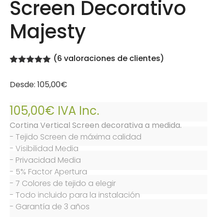
Screen Decorativo
Majesty
(
6
valoraciones de clientes)
Valorado
6
con
5.00
de
Desde:
105,00€
5 en base
a
valoraciones
105,00€
IVA Inc.
de clientes
Cortina Vertical Screen decorativa a medida.
- Tejido Screen de máxima calidad

- Visibilidad Media

- Privacidad Media

- 5% Factor Apertura

- 7 Colores de tejido a elegir

- Todo incluido para la instalación

- Garantía de 3 años