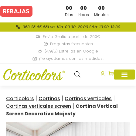
00
00
00
REBAJAS
DE VERANO
Días
Horas
Minutos
963 28 65 68
Lun-Vin: 09:30-20:00 Sáb: 10:00-13:30
Envío Gratis a partir de 200€
Preguntas frecuentes
(4,9/5) Estrellas en Google
¡Te ayudamos con las medidas!
Corticolors
Cortinas
Cortinas verticales
|
|
|
Cortinas verticales screen
Cortina Vertical
|
Screen Decorativo Majesty