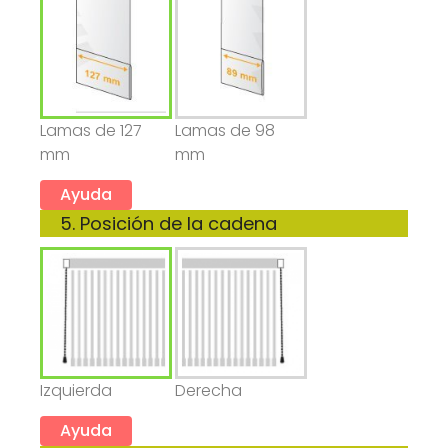
Lamas de 127
Lamas de 98
mm
mm
Ayuda
5. Posición de la cadena
Izquierda
Derecha
Ayuda