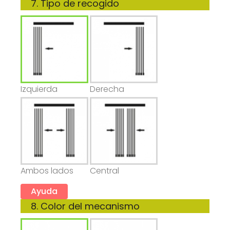
7. Tipo de recogido
Izquierda
Derecha
Ambos lados
Central
Ayuda
8. Color del mecanismo