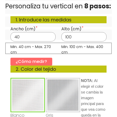
Personaliza tu vertical en 
8 pasos:
1. Introduce las medidas
Ancho (cm)
Alto (cm)
Min. 40 cm - Max. 270 
Min. 100 cm - Max. 400 
cm
cm
¿Cómo medir?
2. Color del tejido
NOTA:
 Al 
elegir el color 
se cambia la 
imagen 
principal para 
que vea como 
Blanco
Gris
queda en la 