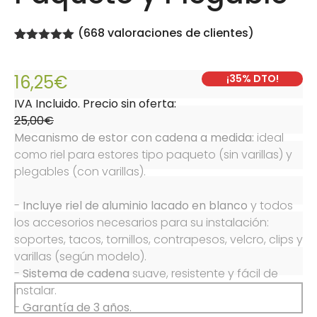
(
668
valoraciones de clientes)
Valorado
668
con
4.97
de
Desde:
25,00€
5 en base
16,25€
¡35% DTO!
a
valoraciones
IVA Incluido. Precio sin oferta:
de clientes
25,00€
Mecanismo de estor con cadena a medida:
 ideal 
como riel para estores tipo paqueto (sin varillas) y 
plegables (con varillas).
- 
Incluye riel de aluminio lacado en blanco
 y todos 
los accesorios necesarios para su instalación: 
soportes, tacos, tornillos, contrapesos, velcro, clips y 
varillas (según modelo).

- 
Sistema de cadena
 suave, resistente y fácil de 
instalar.

- 
Garantía de 3 años.