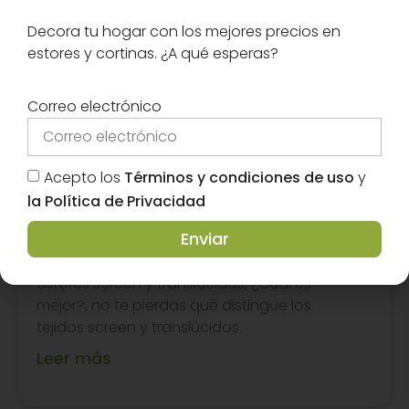
Decora tu hogar con los mejores precios en
estores y cortinas. ¿A qué esperas?
Correo electrónico
Acepto los
Términos y condiciones de uso
y
la Política de Privacidad
Diferencias entre los Estores Screen y
Translúcidos
Enviar
Te explicamos las diferencias entre los
estores screen y translúcidos, ¿Cuál es
mejor?, no te pierdas qué distingue los
tejidos screen y translúcidos.
Leer más