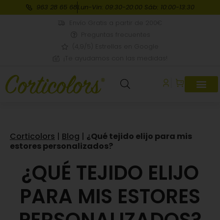
963 28 65 68
Lun-Vin: 09:30-20:00 Sáb: 10:00-13:30
Envío Gratis a partir de 200€
Preguntas frecuentes
(4,9/5) Estrellas en Google
¡Te ayudamos con las medidas!
Corticolors
|
Blog
|
¿Qué tejido elijo para mis
estores personalizados?
¿QUÉ TEJIDO ELIJO
PARA MIS ESTORES
PERSONALIZADOS?