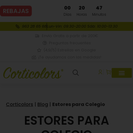
00
20
47
REBAJAS
DE VERANO
Días
Horas
Minutos
963 28 65 68
Lun-Vin: 09:30-20:00 Sáb: 10:00-13:30
Envío Gratis a partir de 200€
Preguntas frecuentes
(4,9/5) Estrellas en Google
¡Te ayudamos con las medidas!
Corticolors
|
Blog
|
Estores para Colegio
ESTORES PARA