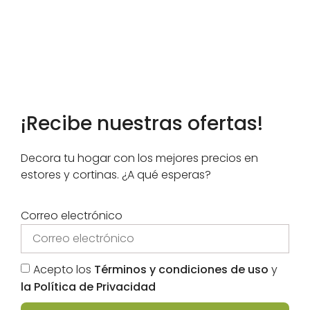
¡Recibe nuestras ofertas!
Estores para Colegios o
Decora tu hogar con los mejores precios en
estores y cortinas. ¿A qué esperas?
Institutos
Correo electrónico
En los colegios e institutos tampoco tenemos un
claro ganador, aunque debido a la decoración de
estos centros
suelen ganar protagonismo
los
estores enrollables screen.
Acepto los
Términos y condiciones de uso
y
la Política de Privacidad
Dentro de estos sabes que hay varios tipos
dependiendo del tamaño del poro del tejido, para