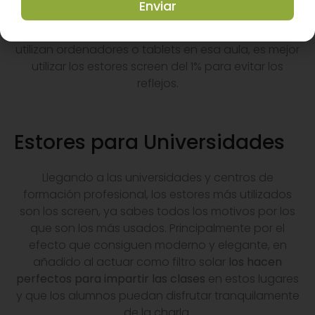
Enviar
estas situaciones se recomiendan los del 5% y los
del 1%, aunque ya conoces que si los alumnos
utilizan ordenadores o tablets en esa aula, es mejor
utilizar los estores screen del 1% para evitar los
reflejos.
Estores para Universidades
Llegando a las universidades y centros de
formación profesional, los estores más utilizados
son los screen, ya sabes todos los motivos por los
que son los más usados. Principalmente por el
efecto que consiguen moderno y elegante, en
añadido al actuar como filtro solar
los hacen
perfectos para impartir las clases
en estos lugares
y que los alumnos puedan disfrutar tranquilamente
de la charla.