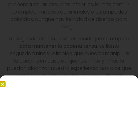
propensa en las escuelas infantiles, lo más común
es emplear motivos de animales o estampados
coloridos, aunque hay infinidad de diseños para
elegir.
Lo segundo es una pieza especial que
se emplea
para mantener la cadena tensa
, se llama
“seguridad niños” e impide que puedan manipular
la cadena en caso de que los niños y niñas la
puedan alcanzar. Nuestra experiencia nos dice que
la uséis sin dudarlo ya que os puede ahorrar
algunos percances con los alumnos.