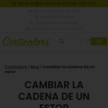
963 28 65 68
Lun-Vin: 09:30-20:00 Sáb: 10:00-13:30
Envío Gratis a partir de 200€
Preguntas frecuentes
(4,9/5) Estrellas en Google
¡Te ayudamos con las medidas!
Corticolors
|
Blog
|
Cambiar la cadena de un
estor
CAMBIAR LA
CADENA DE UN
ESTOR