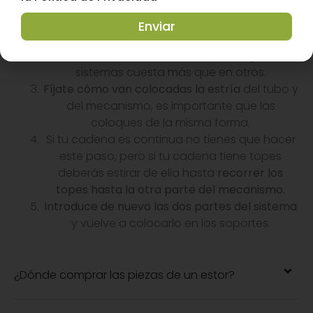
soportes.
A continuación deberás
sacar los dos
Enviar
extremos del tubo
que se unen a los soportes,
recuerda que van a presión y en algunos
sistemas cuesta más que en otros.
Fíjate cómo van colocadas la estría
del tubo y
del mecanismo, es importante que las
coloques de la misma forma.
Si tu cadena es continua no tienes que hacer
este paso, pero si tu cadena tiene topes
deberás estirar de ella hasta
recorrer los
topes hasta la otra parte del mecanismo.
Introduce de nuevo las dos partes del sistema
y vuelve a colocarlo en los soportes.
¿Dónde comprar las piezas de un estor?