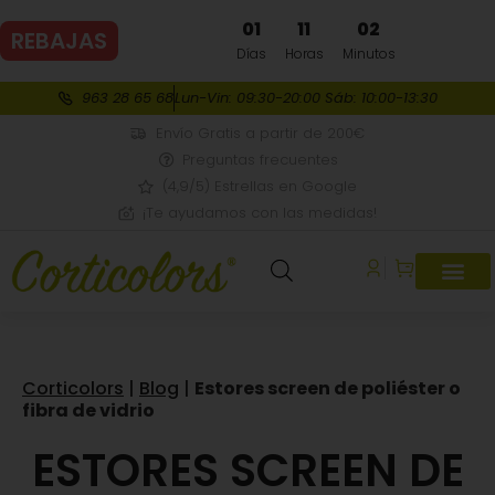
01
11
02
REBAJAS
DE VERANO
Días
Horas
Minutos
963 28 65 68
Lun-Vin: 09:30-20:00 Sáb: 10:00-13:30
Envío Gratis a partir de 200€
Preguntas frecuentes
(4,9/5) Estrellas en Google
¡Te ayudamos con las medidas!
Corticolors
|
Blog
|
Estores screen de poliéster o
fibra de vidrio
ESTORES SCREEN DE