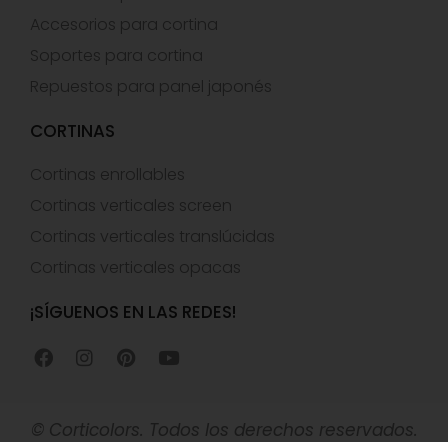
Accesorios para cortina
Soportes para cortina
Repuestos para panel japonés
CORTINAS
Cortinas enrollables
Cortinas verticales screen
Cortinas verticales translúcidas
Cortinas verticales opacas
¡SÍGUENOS EN LAS REDES!
© Corticolors. Todos los derechos reservados.