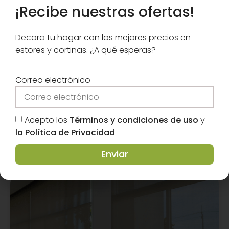
¡Recibe nuestras ofertas!
Decora tu hogar con los mejores precios en
estores y cortinas. ¿A qué esperas?
Tipos de Telas para Estores
Descubre las posibilidades que tienes los
Correo electrónico
distintos Tipos de telas para Estores. ¿Cuál
es la mejor? ¿Cómo elegirlas? ¡No esperes
más!
Acepto los
Términos y condiciones de uso
y
Leer más
la Política de Privacidad
Enviar