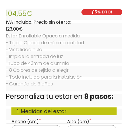
Valorado
4
con
5.00
de
Desde:
123,00€
5 en base
104,55€
¡15% DTO!
a
valoraciones
IVA Incluido. Precio sin oferta:
de clientes
123,00€
Estor Enrollable Opaco a medida.
- Tejido Opaco de máxima calidad

- Visibilidad nula

- Impide la entrada de luz

-Tubo de 43mm de aluminio

- 8 Colores de tejido a elegir

- Todo incluido para la instalación

- Garantía de 3 años
Personaliza tu estor en 
8 pasos:
1. Medidas del estor
Ancho (cm)
Alto (cm)