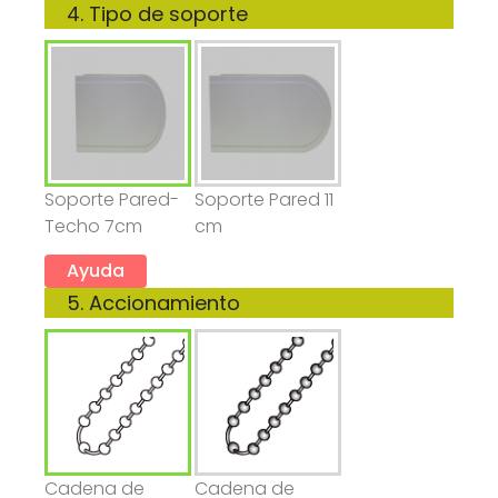
4. Tipo de soporte
Soporte Pared-
Soporte Pared 11
Techo 7cm
cm
Ayuda
5. Accionamiento
Cadena de
Cadena de