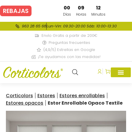
00
09
12
REBAJAS
DE VERANO
Días
Horas
Minutos
963 28 65 68
Lun-Vin: 09:30-20:00 Sáb: 10:00-13:30
Envío Gratis a partir de 200€
Preguntas frecuentes
(4,9/5) Estrellas en Google
¡Te ayudamos con las medidas!
Corticolors
Estores
Estores enrollables
|
|
|
Estores opacos
Estor Enrollable Opaco Textile
|