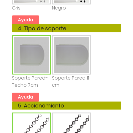
Gris
Negro
Ayuda
4. Tipo de soporte
Soporte Pared-
Soporte Pared 11
Techo 7cm
cm
Ayuda
5. Accionamiento