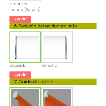
Motor con
mando (Batería)
Ayuda
6. Posición del accionamiento
Izquierda
Derecha
Ayuda
7. Caída del tejido