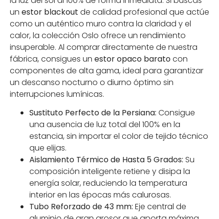
la luz del sol al 100% de forma inmediata. Si buscas
un
estor blackout
de calidad profesional que actúe
como un auténtico muro contra la claridad y el
calor, la colección Oslo ofrece un rendimiento
insuperable. Al comprar directamente de nuestra
fábrica, consigues un
estor opaco barato
con
componentes de alta gama, ideal para garantizar
un descanso nocturno o diurno óptimo sin
interrupciones lumínicas.
Sustituto Perfecto de la Persiana:
Consigue
una ausencia de luz total del 100% en la
estancia, sin importar el color de tejido técnico
que elijas.
Aislamiento Térmico de Hasta 5 Grados:
Su
composición inteligente retiene y disipa la
energía solar, reduciendo la temperatura
interior en las épocas más calurosas.
Tubo Reforzado de 43 mm:
Eje central de
aluminio de gran grosor que aporta máxima