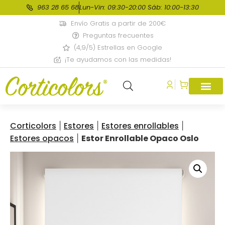
963 28 65 68
Lun-Vin: 09:30-20:00 Sáb: 10:00-13:30
Envío Gratis a partir de 200€
Preguntas frecuentes
(4,9/5) Estrellas en Google
¡Te ayudamos con las medidas!
Corticolors
Estores
Estores enrollables
|
|
|
Estores opacos
Estor Enrollable Opaco Oslo
|