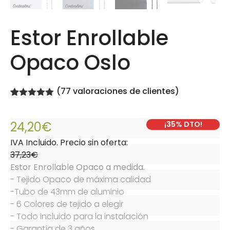
Estor Enrollable
Opaco Oslo
(
77
valoraciones de clientes)
Valorado
77
con
4.97
de
Desde:
37,23€
5 en base
24,20€
¡35% DTO!
a
valoraciones
IVA Incluido. Precio sin oferta:
de clientes
37,23€
Estor Enrollable Opaco a medida.
- Tejido Opaco de máxima calidad

-Tubo de 43mm de aluminio

- 6 Colores de tejido a elegir

- Todo incluido para la instalación

- Garantía de 3 años