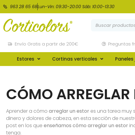
963 28 65 68
Lun-Vin: 09:30-20:00 Sáb: 10:00-13:30
Envío Gratis a partir de 200€
Preguntas f
Estores
Cortinas verticales
Paneles
CÓMO ARREGLAR 
Aprender a cómo
arreglar un estor
es una tarea muy 
dinero y dolores de cabeza, en esta sección de nuest
post en los que
enseñamos cómo arreglar un estor
in
tenga.