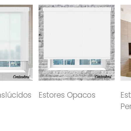
nslúcidos
Estores Opacos
Es
Pe