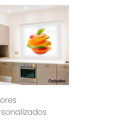
tores
rsonalizados